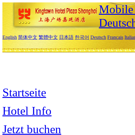
Mobile 
Deutsc
English
简体中文
繁體中文
日本語
한국어
Deutsch
Français
Itali
Startseite
Hotel Info
Jetzt buchen