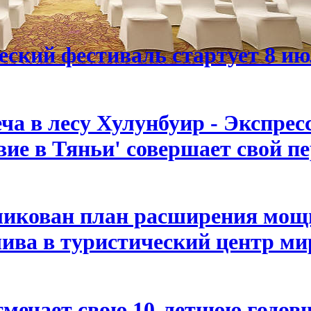
ский фестиваль стартует 8 ию
ча в лесу Хулунбуир - Экспрес
вие в Тяньи' совершает свой п
ликован план расширения мощн
ва в туристический центр мир
мечает свою 10-летнюю годовщ