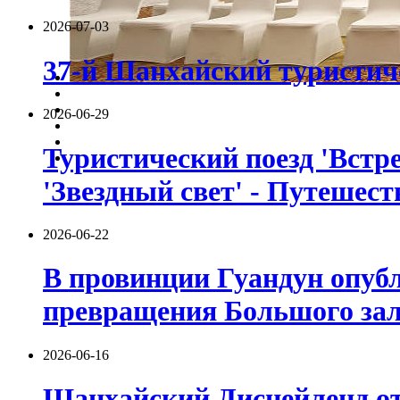
2026-07-03
37-й Шанхайский туристиче
2026-06-29
Туристический поезд 'Встре
'Звездный свет' - Путешест
2026-06-22
В провинции Гуандун опуб
превращения Большого зали
2026-06-16
Шанхайский Диснейленд от