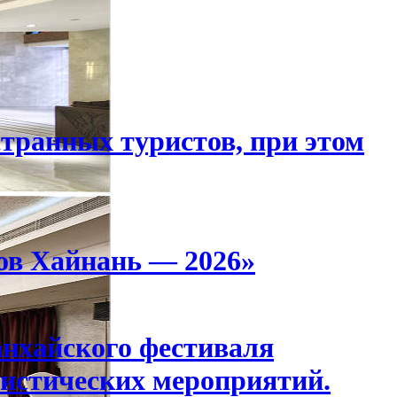
странных туристов, при этом
ов Хайнань — 2026»
анхайского фестиваля
истических мероприятий.