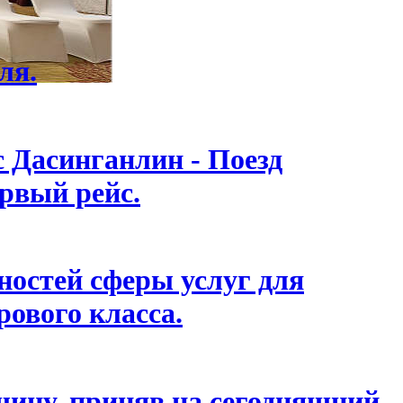
ля.
с Дасинганлин - Поезд
ервый рейс.
остей сферы услуг для
ового класса.
ину, приняв на сегодняшний