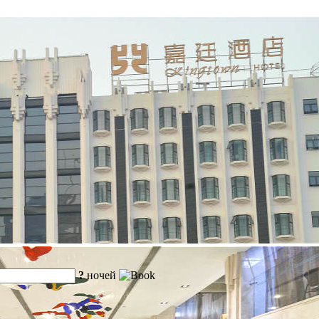
?
ночей