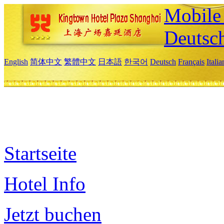
Mobile 
Deutsc
English
简体中文
繁體中文
日本語
한국어
Deutsch
Français
Itali
Startseite
Hotel Info
Jetzt buchen