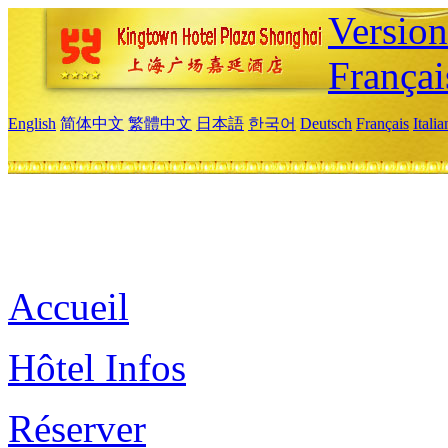
Versio
Françai
English
简体中文
繁體中文
日本語
한국어
Deutsch
Français
Itali
Accueil
Hôtel Infos
Réserver