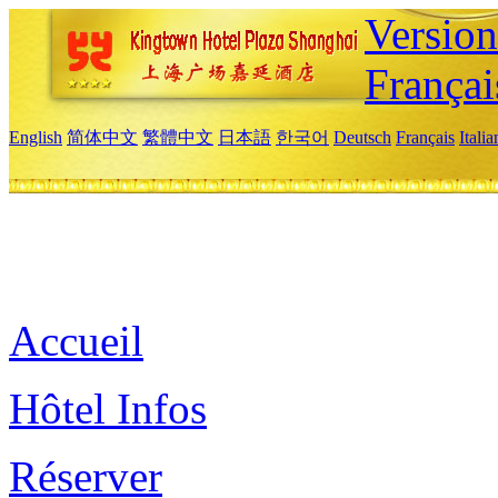
Versio
Françai
English
简体中文
繁體中文
日本語
한국어
Deutsch
Français
Itali
Accueil
Hôtel Infos
Réserver