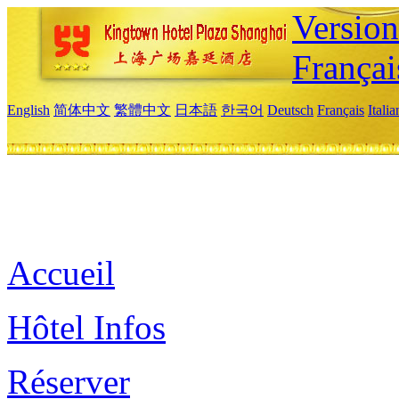
Versio
Françai
English
简体中文
繁體中文
日本語
한국어
Deutsch
Français
Itali
Accueil
Hôtel Infos
Réserver