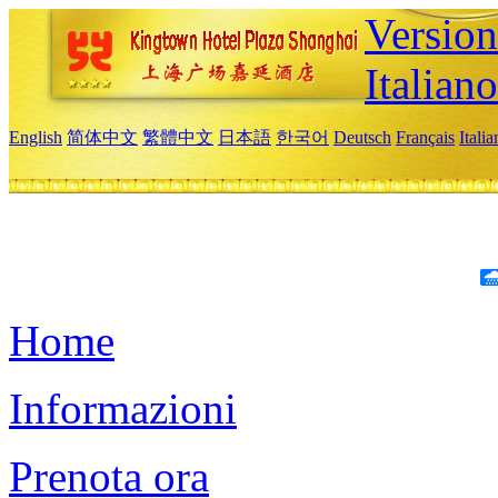
Version
Italiano
English
简体中文
繁體中文
日本語
한국어
Deutsch
Français
Itali
Home
Informazioni
Prenota ora