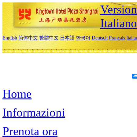
Version
Italiano
English
简体中文
繁體中文
日本語
한국어
Deutsch
Français
Itali
Home
Informazioni
Prenota ora