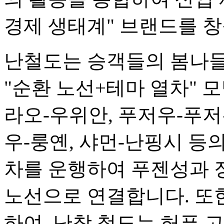
경제 생태계" 브랜드를 창
난철도는 승객들의 봄나들
"순환 노선+테마 열차" 모
라오-우위안, 푸저우-푸저
우-룽옌, 샤먼-난핑시 등
차를 운행하여 푸젠성과 
노선으로 연결합니다. 또한
하여, 난창 철도는 허푸 