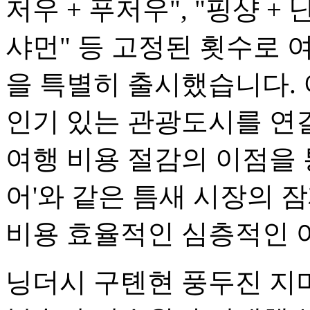
저우 + 푸저우", "핑샹 + 난
샤먼" 등 고정된 횟수로 
을 특별히 출시했습니다.
인기 있는 관광도시를 연
여행 비용 절감의 이점을 통해
어'와 같은 틈새 시장의
비용 효율적인 심층적인 
닝더시 구톈현 풍두진 지