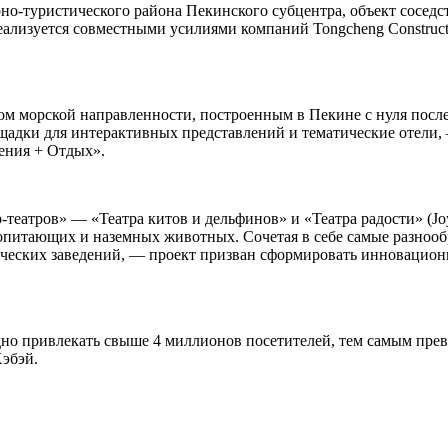
туристического района Пекинского субцентра, объект соседству
реализуется совместными усилиями компаний Tongcheng Construct
морской направленности, построенным в Пекине с нуля после 2
адки для интерактивных представлений и тематические отели,
ения + Отдых».
-театров» — «Театра китов и дельфинов» и «Театра радости» (Jo
опитающих и наземных животных. Сочетая в себе самые разноо
ических заведений, — проект призван сформировать инновационн
.
одно привлекать свыше 4 миллионов посетителей, тем самым пре
Хэбэй.