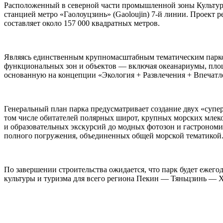
Расположенный в северной части промышленной зоны Культурно-
станцией метро «Гаолоуцзинь» (Gaoloujin) 7-й линии. Проект 
составляет около 157 000 квадратных метров.
Являясь единственным крупномасштабным тематическим парком 
функциональных зон и объектов — включая океанариумы, площ
основанную на концепции «Экология + Развлечения + Впечатл
Генеральный план парка предусматривает создание двух «супер
том числе обитателей полярных широт, крупных морских млек
и образовательных экскурсий до модных фотозон и гастроном
полного погружения, объединенных общей морской тематикой
По завершении строительства ожидается, что парк будет ежег
культуры и туризма для всего региона Пекин — Тяньцзинь — 