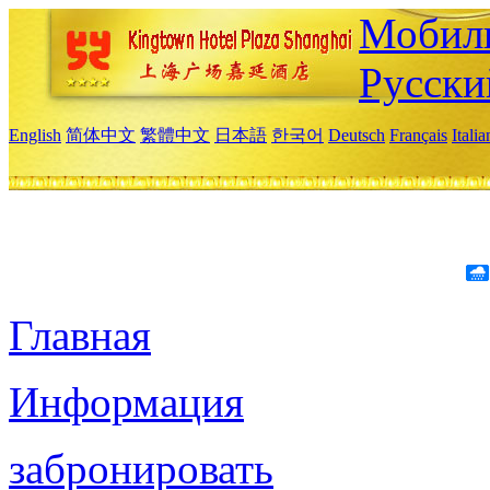
Мобиль
Русски
English
简体中文
繁體中文
日本語
한국어
Deutsch
Français
Itali
Главная
Информация
забронировать