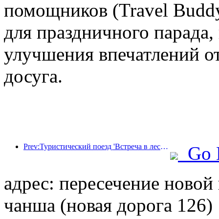
помощников (Travel Budd
для праздничного парада,
улучшения впечатлений от
досуга.
Prev:Туристический поезд 'Встреча в лесу Хулунбуир - Экспресс Дасинганлин - Поезд 'Звездный свет' - Путешествие в Тяньи' совершает свой первый рейс.
Go 
адрес: пересечение новой
чанша (новая дорога 126)