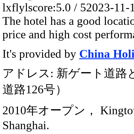
lxflyl
score:5.0 / 5
2023-11-
The hotel has a good locati
price and high cost perfor
It's provided by
China Hol
アドレス: 新ゲート道
道路126号）
2010年オープン， Kingtown R
Shanghai.