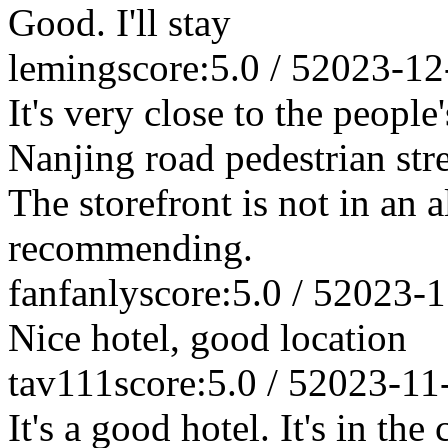
Good. I'll stay
leming
score:5.0 / 5
2023-12
It's very close to the people
Nanjing road pedestrian stre
The storefront is not in an a
recommending.
fanfanly
score:5.0 / 5
2023-1
Nice hotel, good location
tav111
score:5.0 / 5
2023-11
It's a good hotel. It's in the